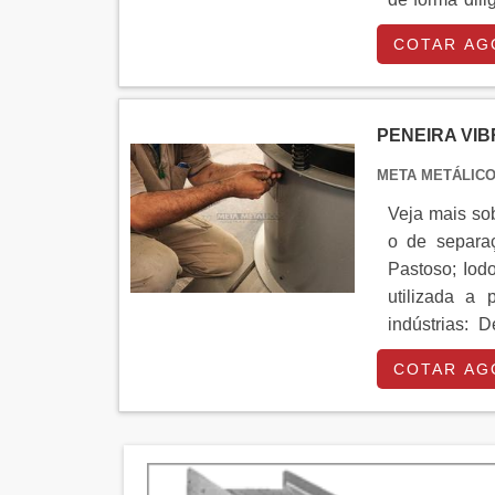
livre de con
COTAR AG
...
PENEIRA VI
META METÁLIC
Veja mais so
o de separaç
Pastoso; Iod
utilizada a
indústrias: 
utilização vai
COTAR AG