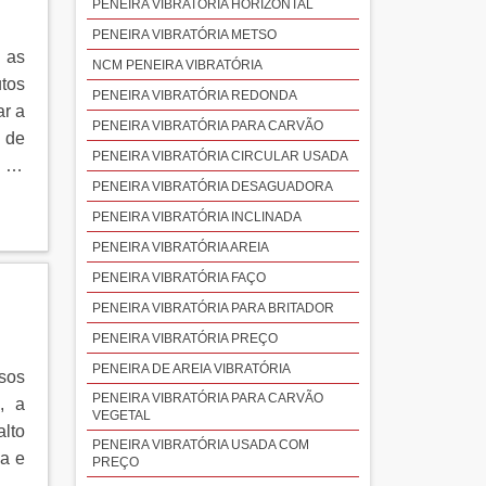
PENEIRA VIBRATÓRIA HORIZONTAL
PENEIRA VIBRATÓRIA METSO
, as
NCM PENEIRA VIBRATÓRIA
utos
PENEIRA VIBRATÓRIA REDONDA
ar a
PENEIRA VIBRATÓRIA PARA CARVÃO
 de
PENEIRA VIBRATÓRIA CIRCULAR USADA
 de
PENEIRA VIBRATÓRIA DESAGUADORA
PENEIRA VIBRATÓRIA INCLINADA
PENEIRA VIBRATÓRIA AREIA
PENEIRA VIBRATÓRIA FAÇO
PENEIRA VIBRATÓRIA PARA BRITADOR
PENEIRA VIBRATÓRIA PREÇO
PENEIRA DE AREIA VIBRATÓRIA
rsos
PENEIRA VIBRATÓRIA PARA CARVÃO
, a
VEGETAL
lto
PENEIRA VIBRATÓRIA USADA COM
la e
PREÇO
do-o