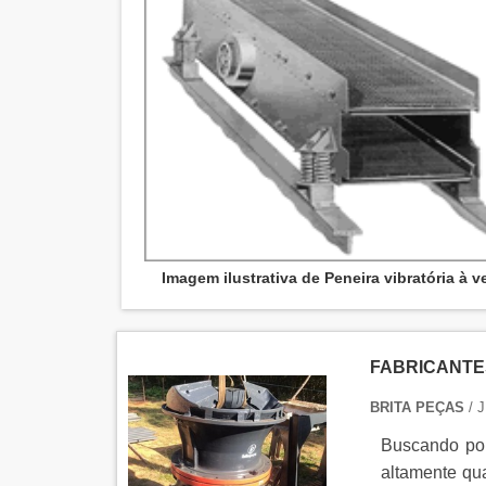
Imagem ilustrativa de Peneira vibratória à 
FABRICANTE
BRITA PEÇAS
/ 
Buscando por
altamente qu