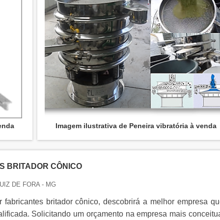
venda
Imagem ilustrativa de Peneira vibratória à venda
S BRITADOR CÔNICO
JUIZ DE FORA - MG
 fabricantes britador cônico, descobrirá a melhor empresa q
alificada. Solicitando um orçamento na empresa mais conceit