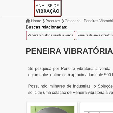
Home ❱
Produtos ❱
Categoria - Peneiras Vibratór
Buscas relacionadas:
Peneira vibratoria usada a venda
Peneira de areia vibratóri
PENEIRA VIBRATÓRIA
Se pesquisa por Peneira vibratória à venda, 
orçamentos online com aproximadamente 500 f
Possuindo milhares de indústrias, o Soluçõe
solicitar uma cotação de Peneira vibratória à 