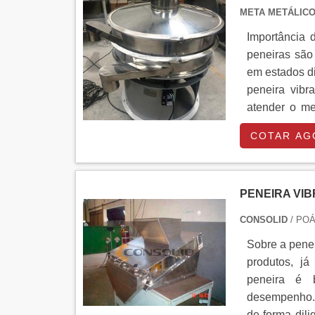
META METÁLIC
Importância 
peneiras são
em estados di
peneira vibr
atender o me
produtos. Uso
COTAR AG
PENEIRA VI
CONSOLID
/ POÁ
Sobre a penei
produtos, j
peneira é 
desempenho.S
de forma dil