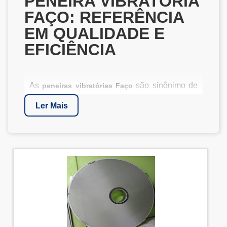
PENEIRA VIBRATÓRIA
FAÇO: REFERÊNCIA
EM QUALIDADE E
EFICIÊNCIA
As
são sinônimo de
peneiras vibratórias Faço
qualidade e robustez no mercado industrial.
Ler Mais
Reconhecidas por sua eficiência na
separação e classificação de materiais, essas
peneiras são amplamente utilizadas em
setores como mineração, construção civil,
agronegócio e outros segmentos que
demandam equipamentos confiáveis e de alto
desempenho. Se você busca um equipamento
eficiente, conheça mais sobre as opções de
peneiras vibratórias para areia
.