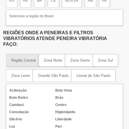
RS
PE
BA
CE
GO e DF
AM
PA
Selecione a região do Brasil
REGIÕES ONDE A PENEIRAS E FILTROS
VIBRATÓRIOS ATENDE PENEIRA VIBRATÓRIA
FAÇO:
Região Central
Zona Norte
Zona Oeste
Zona Sul
Zona Leste
Grande São Paulo
Litoral de São Paulo
Aclimação
Bela Vista
Bom Retiro
Brás
Cambuci
Centro
Consolação
Higienópolis
Glicério
Liberdade
Luz
Pari