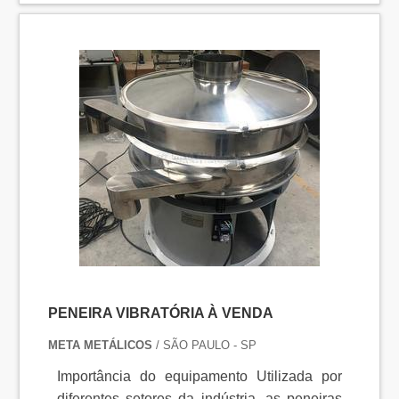
encontrada em indústrias: De metalúrgica;
De mineração; Alimentícia; Entre outraMas
sua utilização vai além, já que mais do que
separar os materiais. As peneiras p...
PENEIRA VIBRATÓRIA À VENDA
META METÁLICOS
/ SÃO PAULO - SP
Importância do equipamento Utilizada por
diferentes setores da indústria, as peneiras