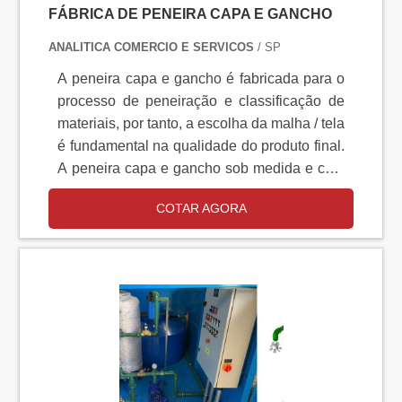
FÁBRICA DE PENEIRA CAPA E GANCHO
ANALITICA COMERCIO E SERVICOS
/ SP
A peneira capa e gancho é fabricada para o
processo de peneiração e classificação de
materiais, por tanto, a escolha da malha / tela
é fundamental na qualidade do produto final.
A peneira capa e gancho sob medida e com
uma vasta quantidade de malhas, com várias
COTAR AGORA
aberturas, e fios. Peneira capa e gancho
pode ser produzida em dois tipos de aços,
são eles: aço inox 304 ; aço inox 316l.