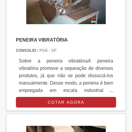
PENEIRA VIBRATÓRIA
CONSOLID
/ POÁ - SP
Sobre a peneira vibratóriaA peneira
vibratória promove a separação de diversos
produtos, já que não se pode dissociá-los
manualmente. Desse modo, a peneira é bem
empregada em escala industrial e
proporciona alto desempenho.Seu design
COTAR AGORA
permite que ela realize o trabalho em grande
escala e de forma diligente, harmonizando o
produto final com segurança e deixando-o
livre de contaminantes.Qualidade nos