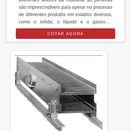
são imprescindíveis para operar no processo
de diferentes produtos em estados diversos,
como o sólido, o líquido e o gasoso.É
possível encontrar a peneira vibratória à
COTAR AGORA
venda em diferentes modelos e
capacidades, a fim de atender o mercado de
filtragem, peneiramento e classificação de
estados de produtos. Uso e dicas sobre a
peneira vibratória à venda As...