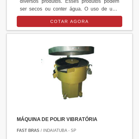
diversos produtos. Esses produtos podem
ser secos ou conter água. O uso de uma
peneira circular vibratória é um equipamento
COTAR AGORA
imprescindível para que o produto em
questão atinja a consistência ideal, ou a
necessária.As peneiras estão disponíveis
em dois tipos: Peneira vibratória circular de
aço carbono; Peneira vibratória circular de
aço inox. Diversas maneiras de uso A pen.
MÁQUINA DE POLIR VIBRATÓRIA
FAST BRAS
/ INDAIATUBA - SP