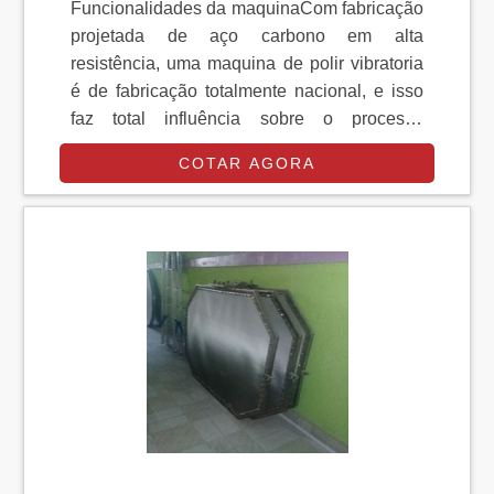
Funcionalidades da maquinaCom fabricação
projetada de aço carbono em alta
resistência, uma maquina de polir vibratoria
é de fabricação totalmente nacional, e isso
faz total influência sobre o processo
produtivo. A funcionalidade desse
COTAR AGORA
equipamento se resume basicamente desta
forma: a maquina faz seus movimentos
circulares, que gera atrito entre os chips
abrasivos e as peças em questão. Esses
atritos são os responsáveis pelo resultado
final do equipamento.Resultados gerados
pela maquina de polir v.