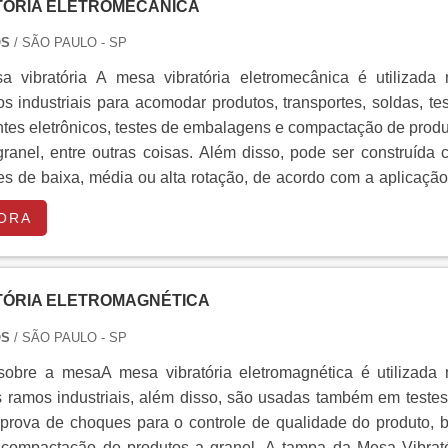
TÓRIA ELETROMECÂNICA
OS
/ SÃO PAULO - SP
 vibratória A mesa vibratória eletromecânica é utilizada 
s industriais para acomodar produtos, transportes, soldas, te
es eletrônicos, testes de embalagens e compactação de produ
ranel, entre outras coisas. Além disso, pode ser construída
es de baixa, média ou alta rotação, de acordo com a aplicaçã
 Entre em contato para saber mais!...
ORA
TÓRIA ELETROMAGNÉTICA
OS
/ SÃO PAULO - SP
sobre a mesaA mesa vibratória eletromagnética é utilizada 
s ramos industriais, além disso, são usadas também em teste
a prova de choques para o controle de qualidade do produto,
compactação de produtos a granel. A tampa da Mesa Vibrató