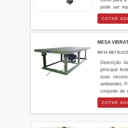
pode ser equ
produtos.Entr
COTAR AG
MESA VIBRA
META METÁLIC
Descrição da
principal fo
suas necess
ambientes. P
conjunto de 
Entre em cont
COTAR AG