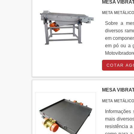
MESA VIBRA
META METÁLIC
Sobre a mesa
diversos ramo
em component
em pó ou a g
Motovibrador
cada cliente.
COTAR AG
MESA VIBRA
META METÁLIC
Informações 
mais diverso
resistência 
como para a 