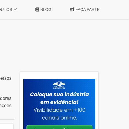
DUTOS
BLOG
FAÇA PARTE
versos
dores
mações