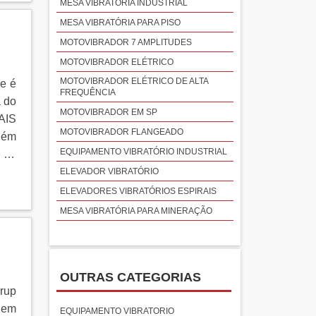
MESA VIBRATÓRIA INDUSTRIAL
 na
MESA VIBRATÓRIA PARA PISO
ADE
MOTOVIBRADOR 7 AMPLITUDES
s e
e no
MOTOVIBRADOR ELÉTRICO
e e
MOTOVIBRADOR ELÉTRICO DE ALTA
e é
FREQUÊNCIA
com
a do
MOTOVIBRADOR EM SP
do,
AIS
MOTOVIBRADOR FLANGEADO
 tem
uém
 uma
EQUIPAMENTO VIBRATÓRIO INDUSTRIAL
 da
ara
ELEVADOR VIBRATÓRIO
 na
ELEVADORES VIBRATÓRIOS ESPIRAIS
sar
MESA VIBRATÓRIA PARA MINERAÇÃO
ima
itas
ue o
OUTRAS CATEGORIAS
to.
rup
ais,
dem
EQUIPAMENTO VIBRATORIO
não