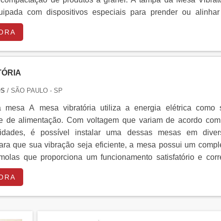
ipada com dispositivos especiais para prender ou alinhar
e em contato com a Meta Metálicos para saber mais!...
ORA
TÓRIA
OS
/ SÃO PAULO - SP
 mesa A mesa vibratória utiliza a energia elétrica como 
nte de alimentação. Com voltagem que variam de acordo com
idades, é possível instalar uma dessas mesas em diver
ara que sua vibração seja eficiente, a mesa possui um compl
molas que proporciona um funcionamento satisfatório e corre
ato com a empresa para obter maiores informações!...
ORA