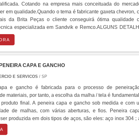
alificada. Cotando na empresa mais conceituada do mercad
der em qualidade.Quando o tema é fabricante gaxeta chevron,
nais da Brita Peças o cliente conseguirá ótima qualidade 
 técnica especializada em Sandvik e Remco.ALGUNS DETAL
RICANTE GAXETA CHEVRONA Brita Peças canaliza s
ORA
oferecer uma estrutura com escritório de alta qualidade onde
 atividades e estrutura suficiente para atender todas as deman
ra que se tenha fabricante gaxeta chevron com precisão.Há mu
 PENEIRA CAPA E GANCHO
cientes de uma empresa demonstrar competência, excelênci
sua área de atuação. A Brita Peças se mostra referência por 
ERCIO E SERVICOS
/ SP
s com vasta experiência na área de atuação; Equipamentos
apa e gancho é fabricada para o processo de peneiraçã
ão; Atendimento a clientes de pequeno, médio e grande por
 de materiais, por tanto, a escolha da malha / tela é fundamenta
 alta qualidade onde são realizadas as atividades. Ainda trata
 produto final. A peneira capa e gancho sob medida e com 
ante gaxeta chevron, deve-se descartar empresas que não ten
dade de malhas, com várias aberturas, e fios. Peneira cap
erviços com ótima qualidade e assertividade, pontos importa
er produzida em dois tipos de aços, são eles: aço inox 304 ;
 fora no planejamento de empresas que visam apenas o luc
sejar nos outros fatores.É por esses e outros motivos que a B
A
 empresa inovadora quando falamos do segmento de peça