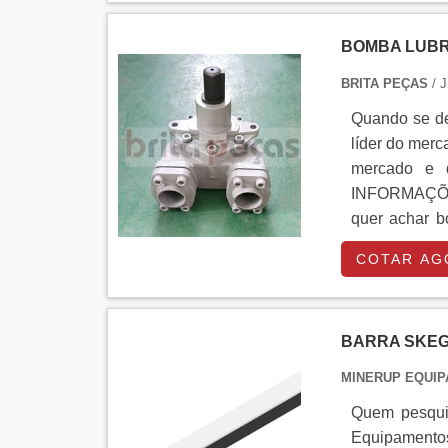
serviços par
atualida
BOMBA LUBR
COMPROVADAS
BRITA PEÇAS
/ 
serviços par
portfólio co
Quando se de
proteção.Ap
líder do merc
profissiona
mercado e d
conquistando
INFORMAÇÕ
feito a difer
quer achar b
entrega de ex
Brita Peças.
COTAR AG
eixo, garant
qualidade.Di
apenas lucra
BARRA SKE
qualidade e p
empresas que
MINERUP EQUIP
produto deve
Quem pesquis
Esse tipo de 
Equipamento
além de evit