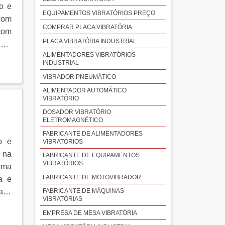
o e
EQUIPAMENTOS VIBRATÓRIOS PREÇO
 com
COMPRAR PLACA VIBRATÓRIA
com
PLACA VIBRATÓRIA INDUSTRIAL
HES
ALIMENTADORES VIBRATÓRIOS
eus
INDUSTRIAL
 são
VIBRADOR PNEUMÁTICO
das,
ALIMENTADOR AUTOMÁTICO
itas
VIBRATÓRIO
a e
DOSADOR VIBRATÓRIO
ter:
ELETROMAGNÉTICO
 de
FABRICANTE DE ALIMENTADORES
o e
VIBRATÓRIOS
te;
l na
FABRICANTE DE EQUIPAMENTOS
ndo-
VIBRATÓRIOS
uma
ham
FABRICANTE DE MOTOVIBRADOR
a e
ntes
FABRICANTE DE MÁQUINAS
 aço
ro,
VIBRATÓRIAS
rita
EMPRESA DE MESA VIBRATÓRIA
s e