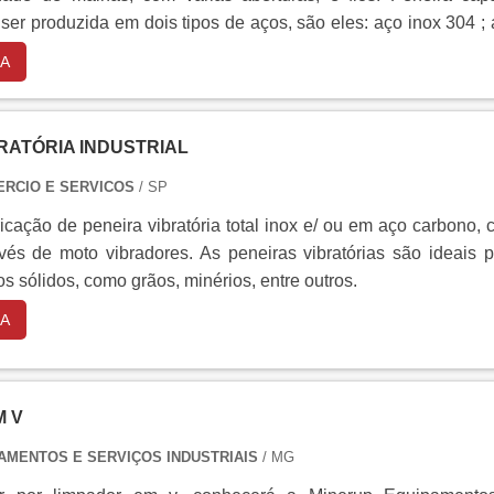
ença no mercado por toda seriedade e qualidade o que garante
er produzida em dois tipos de aços, são eles: aço inox 304 ;
celência de ponta a ponta.
A
RATÓRIA INDUSTRIAL
ERCIO E SERVICOS
/ SP
ricação de peneira vibratória total inox e/ ou em aço carbono,
avés de moto vibradores. As peneiras vibratórias são ideais 
os sólidos, como grãos, minérios, entre outros.
A
M V
AMENTOS E SERVIÇOS INDUSTRIAIS
/ MG