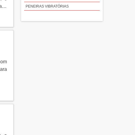
 uma
 aço
PENEIRAS VIBRATÓRIAS
 com
para