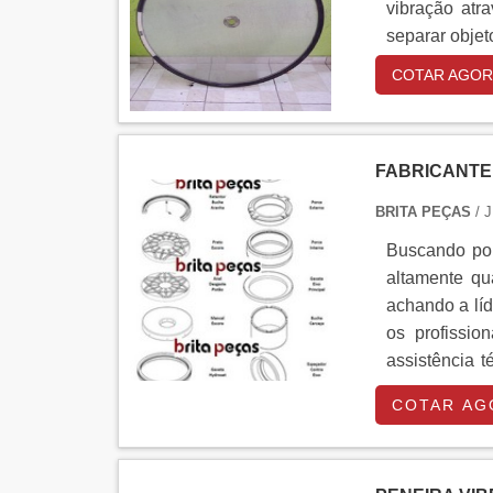
vibração atr
separar objet
COTAR AGOR
FABRICANTE
BRITA PEÇAS
/ 
Buscando por
altamente qu
achando a lí
os profissio
assistência
SOBRE FAB
COTAR AG
esforços em 
realizadas as
tudo isso pa