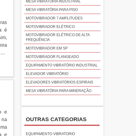
a e
MESA VIBRATÓRIA INDUSTRIAL
ter:
MESA VIBRATÓRIA PARA PISO
 de
MOTOVIBRADOR 7 AMPLITUDES
iras
te;
MOTOVIBRADOR ELÉTRICO
a é
ndo-
MOTOVIBRADOR ELÉTRICO DE ALTA
sim,
ham
FREQUÊNCIA
eira
ntes
MOTOVIBRADOR EM SP
r em
ro,
MOTOVIBRADOR FLANGEADO
eal
rita
EQUIPAMENTO VIBRATÓRIO INDUSTRIAL
s e
ELEVADOR VIBRATÓRIO
 na
ELEVADORES VIBRATÓRIOS ESPIRAIS
ADE
MESA VIBRATÓRIA PARA MINERAÇÃO
s e
e no
e e
o e
com
OUTRAS CATEGORIAS
l na
do,
uma
 tem
EQUIPAMENTO VIBRATORIO
a e