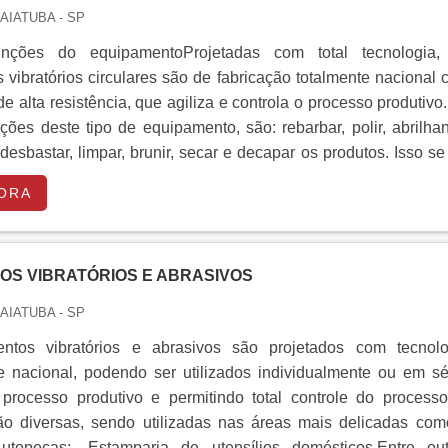
DAIATUBA - SP
funções do equipamentoProjetadas com total tecnologia,
vibratórios circulares são de fabricação totalmente nacional
e alta resistência, que agiliza e controla o processo produtivo
nções deste tipo de equipamento, são: rebarbar, polir, abrilhan
desbastar, limpar, brunir, secar e decapar os produtos. Isso se
tos circulares entre os chips e as pe...
ORA
OS VIBRATÓRIOS E ABRASIVOS
DAIATUBA - SP
ntos vibratórios e abrasivos são projetados com tecnolo
 nacional, podendo ser utilizados individualmente ou em sér
 processo produtivo e permitindo total controle do processo
ão diversas, sendo utilizadas nas áreas mais delicadas como
 Autopeças;- Estamparia de utensílios domésticos.Entre out