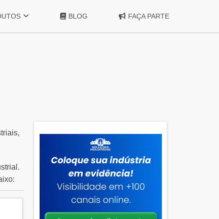
DUTOS
BLOG
FAÇA PARTE
riais,
trial.
aixo: