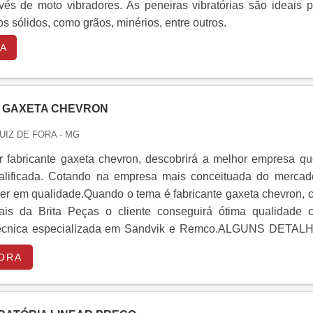
avés de moto vibradores. As peneiras vibratórias são ideais 
os sólidos, como grãos, minérios, entre outros.
A
 GAXETA CHEVRON
JUIZ DE FORA - MG
 fabricante gaxeta chevron, descobrirá a melhor empresa qu
alificada. Cotando na empresa mais conceituada do mercad
der em qualidade.Quando o tema é fabricante gaxeta chevron,
nais da Brita Peças o cliente conseguirá ótima qualidade 
 técnica especializada em Sandvik e Remco.ALGUNS DETAL
RICANTE GAXETA CHEVRONA Brita Peças canaliza s
ORA
oferecer uma estrutura com escritório de alta qualidade onde
 atividades e estrutura suficiente para atender todas as deman
ra que se tenha fabricante gaxeta chevron com precisão.Há mu