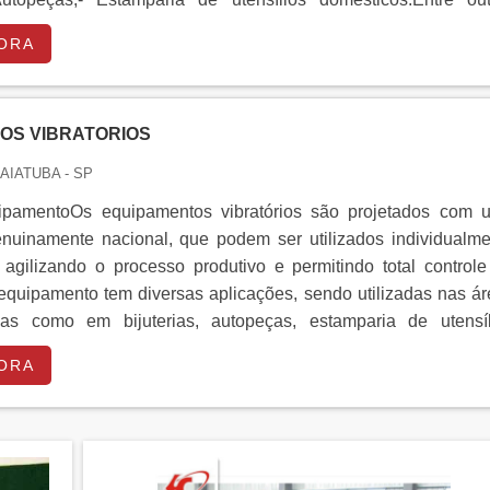
lizando modernas técnicas de fabricação, a Fast Bras ofere...
ORA
OS VIBRATORIOS
DAIATUBA - SP
ipamentoOs equipamentos vibratórios são projetados com 
enuinamente nacional, que podem ser utilizados individualme
 agilizando o processo produtivo e permitindo total control
equipamento tem diversas aplicações, sendo utilizadas nas á
das como em bijuterias, autopeças, estamparia de utensíl
ntre outras. Seu trabalho se dá por meio de movimentos circ...
ORA