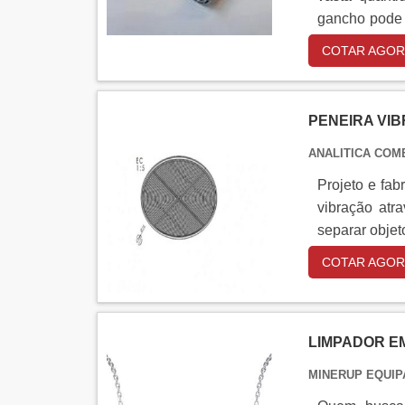
feito a difer
gancho pode s
entrega de ex
inox 316l.
COTAR AGOR
PENEIRA VIB
ANALITICA COM
Projeto e fab
vibração atr
separar objet
COTAR AGOR
LIMPADOR E
MINERUP EQUIP