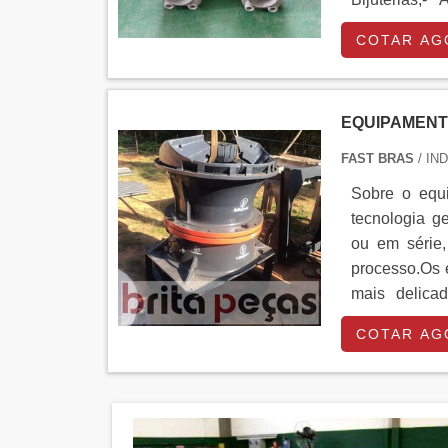
segmentos.Uti
COTAR AG
EQUIPAMENT
FAST BRAS
/ IN
Sobre o equ
tecnologia g
ou em série,
processo.Os 
mais delica
domésticos, e
COTAR AG