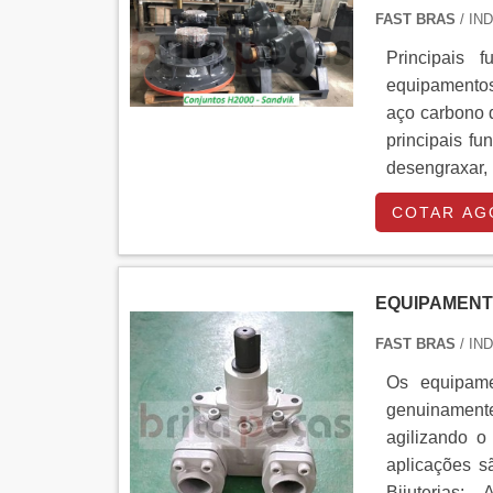
FAST BRAS
/ IN
Principais 
equipamentos 
aço carbono d
principais fu
desengraxar, 
pelos movimen
COTAR AG
EQUIPAMENT
FAST BRAS
/ IN
Os equipame
genuinamente
agilizando o
aplicações s
Bijuterias;-